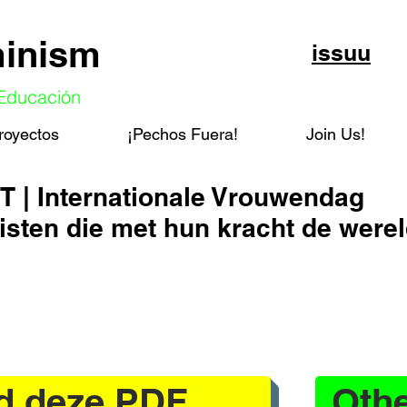
minism
issuu
 Educación
royectos
¡Pechos Fuera!
Join Us!
 | Internationale Vrouwendag
isten die met hun kracht de were
d deze PDF
Oth