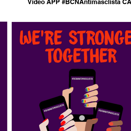
Vídeo APP #BCNAntimasclista C