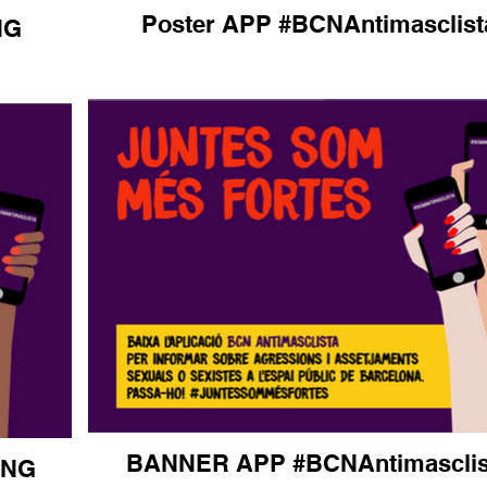
Poster APP #BCNAntimasclist
NG
BANNER APP #BCNAntimasclis
ENG