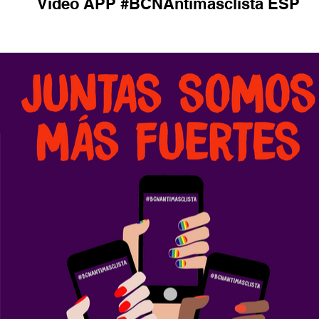
Vídeo APP #BCNAntimasclista ESP