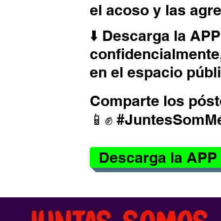
el acoso y las ag
⬇️ Descarga la APP
confidencialmente,
en el espacio públ
Comparte los póst
📱✊ #JuntesSomM
Descarga la APP