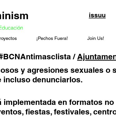
minism
issuu
 Educación
royectos
¡Pechos Fuera!
Join Us!
BCNAntimasclista /
Ajuntamen
 acosos y agresiones sexuales o 
 incluso denunciarlos.
á implementada en formatos no
entos, fiestas, festivales, centr