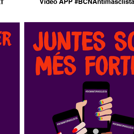
Vídeo APP #BCNAntimasclist
AT