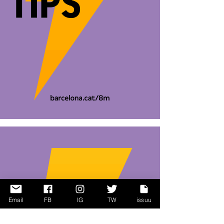
Email
FB
IG
TW
issuu